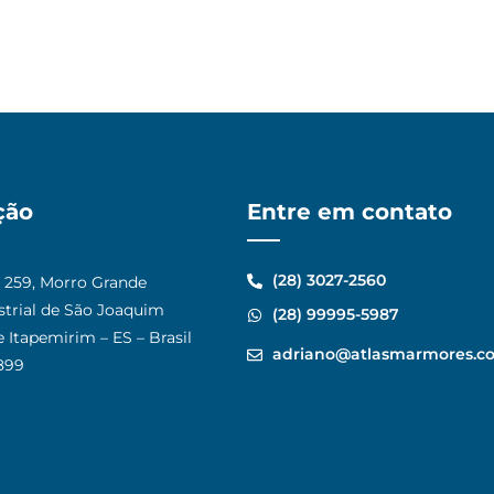
ção
Entre em contato
(28) 3027-2560
, 259, Morro Grande
ustrial de São Joaquim
(28) 99995-5987
 Itapemirim – ES – Brasil
adriano@atlasmarmores.c
899